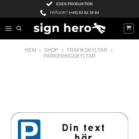
EGEN PRODUKTION
FRÅGOR?
(+45) 82 82 30 84
HEM
»
SHOP
»
TRAFIKSKYLTAR
»
PARKERINGSKYLTAR