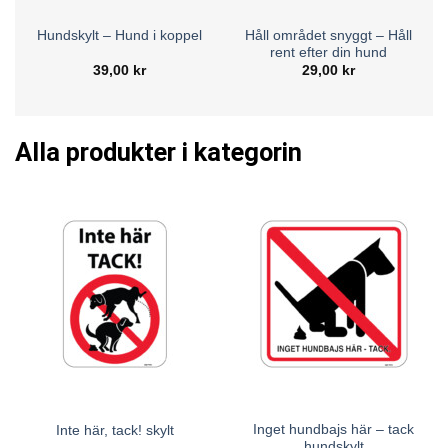
Kolla in vårt sortiment idag och se hur våra hundskyltar kan
hjälpa till att göra din omgivning säkrare och mer
Håll området snyggt – Håll
Hundskylt – Hund i koppel
informerad.
rent efter din hund
39,00
kr
29,00
kr
Alla produkter i kategorin
Inget hundbajs här – tack
Inte här, tack! skylt
hundskylt