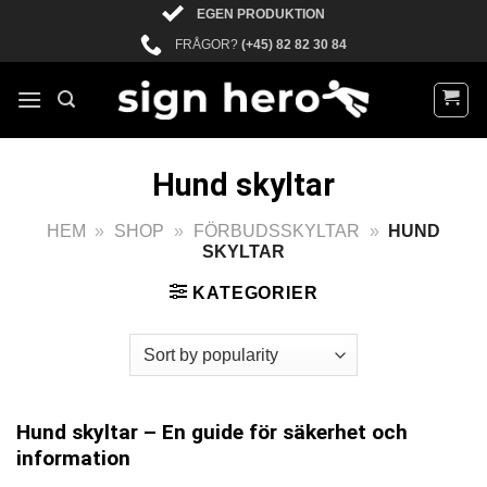
Skip
EGEN PRODUKTION
to
FRÅGOR?
(+45) 82 82 30 84
content
Hund skyltar
HEM
»
SHOP
»
FÖRBUDSSKYLTAR
»
HUND
SKYLTAR
KATEGORIER
Hund skyltar – En guide för säkerhet och
information