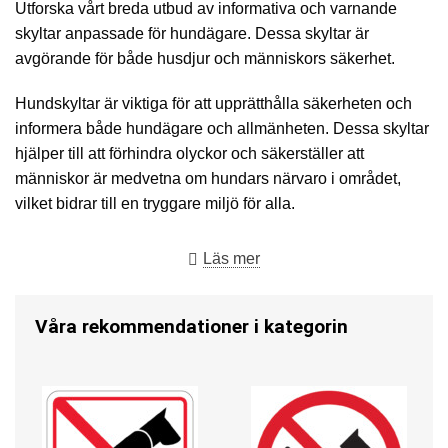
Utforska vårt breda utbud av informativa och varnande
skyltar anpassade för hundägare. Dessa skyltar är
avgörande för både husdjur och människors säkerhet.
Hundskyltar är viktiga för att upprätthålla säkerheten och
informera både hundägare och allmänheten. Dessa skyltar
hjälper till att förhindra olyckor och säkerställer att
människor är medvetna om hundars närvaro i området,
vilket bidrar till en tryggare miljö för alla.
Olika Typer av Hund Skyltar
Läs mer
Vårt utbud inkluderar allt från varningsskyltar som ”Varning
för hunden” till mer informativa skyltar som beskriver
Våra rekommendationer i kategorin
hundars beteenden eller områden designade för hundlek.
Oavsett dina specifika behov har vi skyltar som effektivt
kommunicerar viktig information om din hund till
förbipasserande.