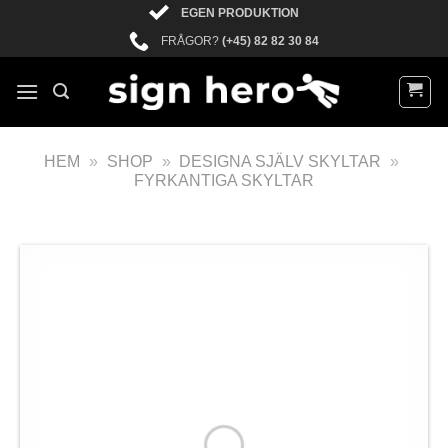
EGEN PRODUKTION
FRÅGOR?
(+45) 82 82 30 84
HEM
»
SHOP
»
DESIGNA SJÄLV SKYLTAR
»
FYRKANTIGA SKYLTAR