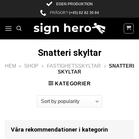
Skip
EGEN PRODUKTION
to
FRÅGOR?
(+45) 82 82 30 84
content
Snatteri skyltar
HEM
»
SHOP
»
FASTIGHETSSKYLTAR
»
SNATTERI
SKYLTAR
KATEGORIER
Våra rekommendationer i kategorin