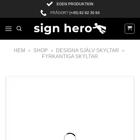
EGEN PRODUKTION
FRÅGOR?
(+45) 82 82 30 84
HEM
»
SHOP
»
DESIGNA SJÄLV SKYLTAR
»
FYRKANTIGA SKYLTAR