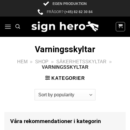
Skip
EGEN PRODUKTION
to
FRÅGOR?
(+45) 82 82 30 84
content
Varningsskyltar
HEM
»
SHOP
»
SÄKERHETSSKYLTAR
»
VARNINGSSKYLTAR
KATEGORIER
Våra rekommendationer i kategorin