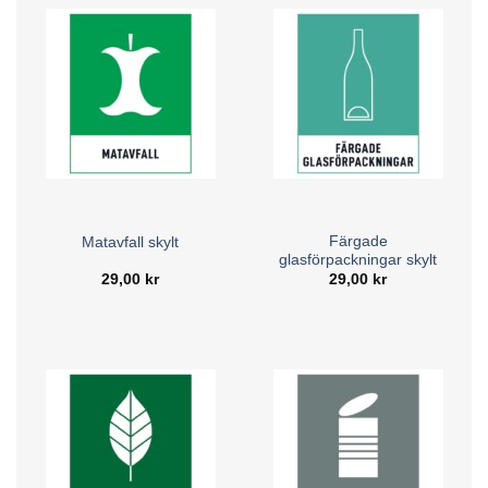
att avfallet sorteras rätt och kan återvinnas.
Lagar och regler:
Många företag och offentliga
verksamheter är skyldiga att följa riktlinjer för
avfallshantering.
Förbättrad arbetsmiljö:
En tydlig och organiserad
avfallshantering bidrar till en renare och mer strukturerad
miljö.
Beställ text skyltar för avfallssortering online
Färgade
Matavfall skylt
Vi erbjuder ett brett sortiment av skyltar för avfallssortering
glasförpackningar skylt
29,00
kr
29,00
kr
med tydlig text, anpassade för olika typer av avfall. Oavsett
om du behöver skyltar för kontor, industri, skolor eller
hemmet, har vi lösningar som förenklar sorteringen och
bidrar till en mer hållbar framtid. Se vårt utbud och beställ
enkelt online.
Avfallssortering med text skyltar är en viktig del av en
hållbar och effektiv avfallshantering. Genom tydlig