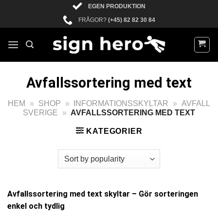
Skip
EGEN PRODUKTION
to
FRÅGOR?
(+45) 82 82 30 84
content
Avfallssortering med text
HEM
»
SHOP
»
INFORMATIONSSKYLTAR
»
AVFALL
SVERIGE
»
AVFALLSSORTERING MED TEXT
KATEGORIER
Avfallssortering med text skyltar – Gör sorteringen
enkel och tydlig