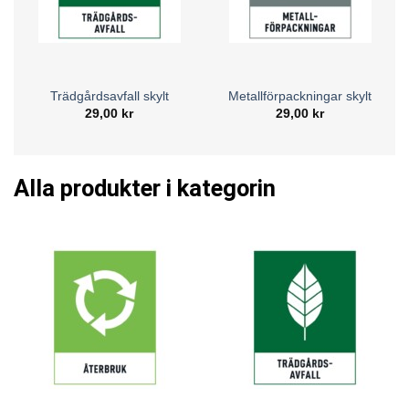
märkning kan vi alla bidra till bättre återvinning och
minskad miljöpåverkan. Välj skyltar som passar din
verksamhet eller ditt hem och gör sorteringen enkel och
begriplig för alla.
Trädgårdsavfall skylt
Metallförpackningar skylt
29,00
kr
29,00
kr
Alla produkter i kategorin