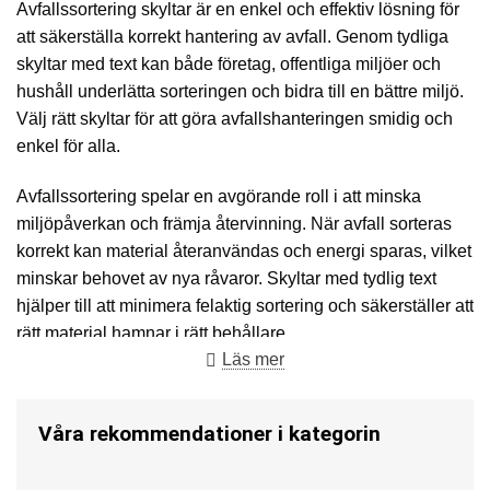
Avfallssortering skyltar är en enkel och effektiv lösning för
att säkerställa korrekt hantering av avfall. Genom tydliga
skyltar med text kan både företag, offentliga miljöer och
hushåll underlätta sorteringen och bidra till en bättre miljö.
Välj rätt skyltar för att göra avfallshanteringen smidig och
enkel för alla.
Avfallssortering spelar en avgörande roll i att minska
miljöpåverkan och främja återvinning. När avfall sorteras
korrekt kan material återanvändas och energi sparas, vilket
minskar behovet av nya råvaror. Skyltar med tydlig text
hjälper till att minimera felaktig sortering och säkerställer att
rätt material hamnar i rätt behållare.
Läs mer
Fördelar med text skyltar för avfallssortering
Tydlighet:
Text skyltar gör det lätt för alla att förstå vilken
Våra rekommendationer i kategorin
typ av avfall som hör hemma var.
Ökad återvinning:
Korrekt märkning ökar sannolikheten