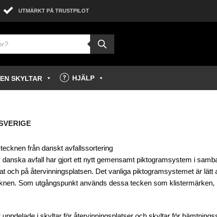
UTMÄRKT PÅ TRUSTPILOT
HJÄLP
GEN SKYLTAR
 SVERIGE
a tecknen från danskt avfallssortering
v danska avfall har gjort ett nytt gemensamt piktogramsystem i samb
vat och på återvinningsplatsen. Det vanliga piktogramsystemet är lätt att
ecknen. Som utgångspunkt används dessa tecken som klistermärken, men v
 uppdelade i skyltar för återvinningsplatser och skyltar för hämtning