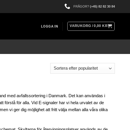
FRÅGOR?
(+45) 82 82 30 84
VARUKORG /
0,00
KR
LOGGA IN
and med avfallssortering i Danmark. Det kan användas i
 förstå för alla. Vid E-signaler har vi hela urvalet av de
i ger dig möjlighet att fritt välja mellan alla våra olika
sschemat. Skyltarna för återvinningsplatser används av de