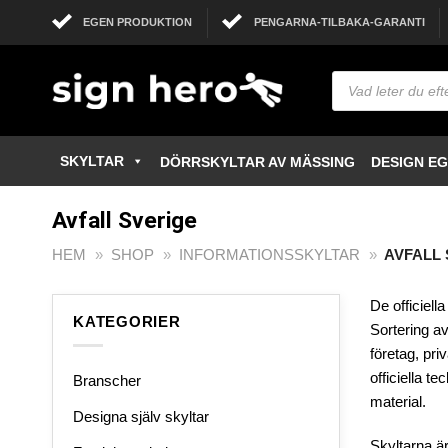
Skip
EGEN PRODUKTION
PENGARNA-TILBAKA-GARANTI
to
content
Products
search
SKYLTAR
DÖRRSKYLTAR AV MÄSSING
DESIGN E
Avfall Sverige
HEM
»
SHOP
»
INFORMATIONSSKYLTAR
»
AVFALL
De officiell
KATEGORIER
Sortering a
företag, pri
officiella t
Branscher
material.
Designa själv skyltar
Skyltarna är