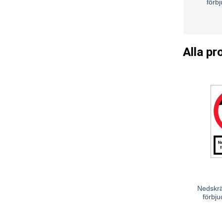
förbj
Alla pr
Nedskrä
förbju