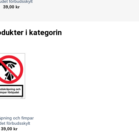
udet förbudsskylt
39,00
kr
odukter i kategorin
pning och fimpar
det förbudsskylt
39,00
kr