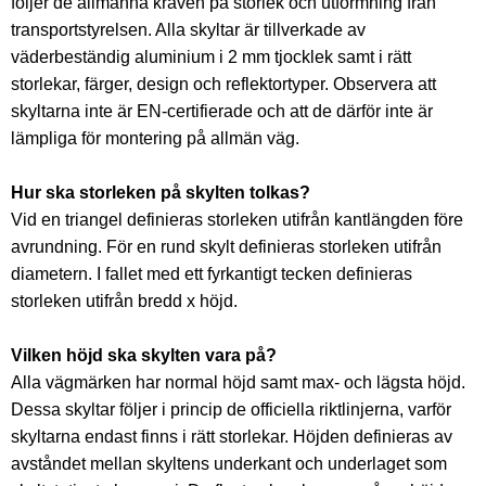
följer de allmänna kraven på storlek och utformning från
transportstyrelsen. Alla skyltar är tillverkade av
väderbeständig aluminium i 2 mm tjocklek samt i rätt
storlekar, färger, design och reflektortyper. Observera att
skyltarna inte är EN-certifierade och att de därför inte är
lämpliga för montering på allmän väg.
Hur ska storleken på skylten tolkas?
Vid en triangel definieras storleken utifrån kantlängden före
avrundning. För en rund skylt definieras storleken utifrån
diametern. I fallet med ett fyrkantigt tecken definieras
storleken utifrån bredd x höjd.
Vilken höjd ska skylten vara på?
Alla vägmärken har normal höjd samt max- och lägsta höjd.
Dessa skyltar följer i princip de officiella riktlinjerna, varför
skyltarna endast finns i rätt storlekar. Höjden definieras av
avståndet mellan skyltens underkant och underlaget som