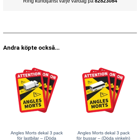
Ring kundtjänst varje vardag på
82823084
Andra köpte också...
Angles Morts dekal 3 pack
Angles Morts dekal 3 pack
för lastbilar – (Döda
för bussar – (Döda vinkeln)