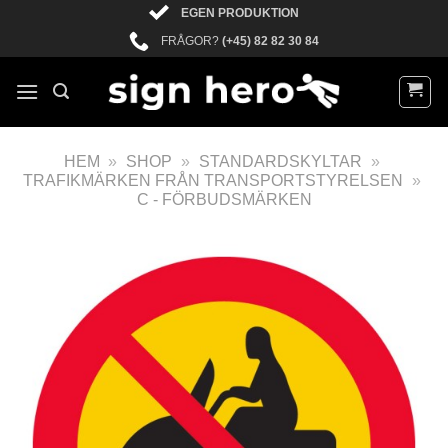
EGEN PRODUKTION
FRÅGOR?
(+45) 82 82 30 84
HEM
»
SHOP
»
STANDARDSKYLTAR
»
TRAFIKMÄRKEN FRÅN TRANSPORTSTYRELSEN
»
C - FÖRBUDSMÄRKEN