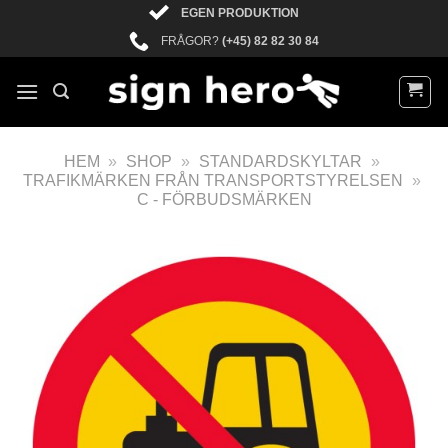
EGEN PRODUKTION
FRÅGOR?
(+45) 82 82 30 84
HEM
»
SHOP
»
STANDARDSKYLTAR
»
TRAFIKMÄRKEN FRÅN TRANSPORTSTYRELSEN
»
C - FÖRBUDSMÄRKEN