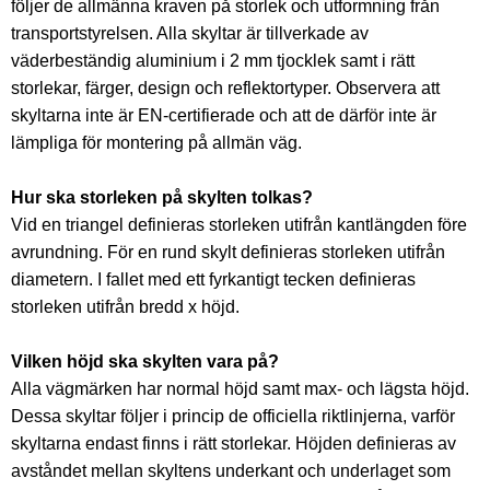
följer de allmänna kraven på storlek och utformning från
transportstyrelsen. Alla skyltar är tillverkade av
väderbeständig aluminium i 2 mm tjocklek samt i rätt
storlekar, färger, design och reflektortyper. Observera att
skyltarna inte är EN-certifierade och att de därför inte är
lämpliga för montering på allmän väg.
Hur ska storleken på skylten tolkas?
Vid en triangel definieras storleken utifrån kantlängden före
avrundning. För en rund skylt definieras storleken utifrån
diametern. I fallet med ett fyrkantigt tecken definieras
storleken utifrån bredd x höjd.
Vilken höjd ska skylten vara på?
Alla vägmärken har normal höjd samt max- och lägsta höjd.
Dessa skyltar följer i princip de officiella riktlinjerna, varför
skyltarna endast finns i rätt storlekar. Höjden definieras av
avståndet mellan skyltens underkant och underlaget som