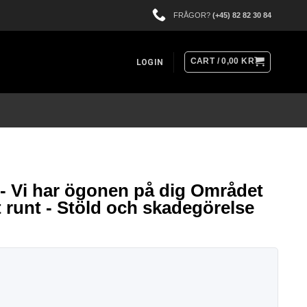
FRÅGOR?
(+45) 82 82 30 84
CART /
0,00
KR
LOGIN
 - Vi har ögonen på dig Området
 runt - Stöld och skadegörelse