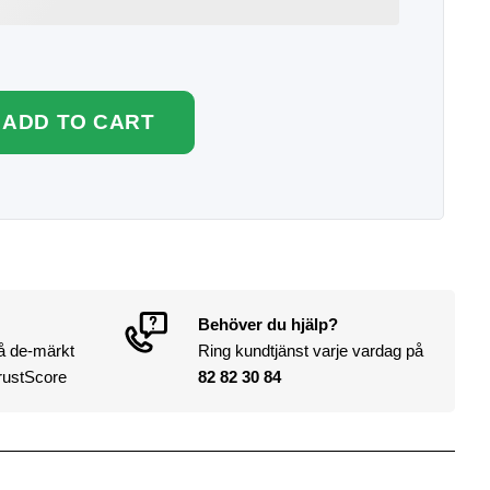
ADD TO CART
Behöver du hjälp?
på de-märkt
Ring kundtjänst varje vardag på
rustScore
82 82 30 84