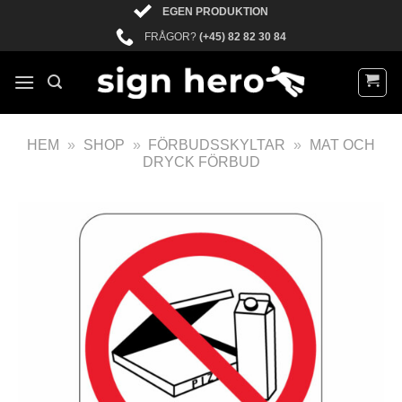
EGEN PRODUKTION
FRÅGOR?
(+45) 82 82 30 84
HEM
»
SHOP
»
FÖRBUDSSKYLTAR
»
MAT OCH
DRYCK FÖRBUD