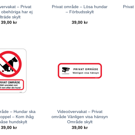
ervakat – Privat
Privat område – Lösa hundar
Privat
obehöriga har ej
– Förbudsskylt
illträde skylt
39,00
kr
39,00
kr
mråde – Hundar ska
Videoövervakat – Privat
 koppel – Kom ihåg
område Vänligen visa hänsyn
påse hundskylt
Område skylt
39,00
kr
39,00
kr