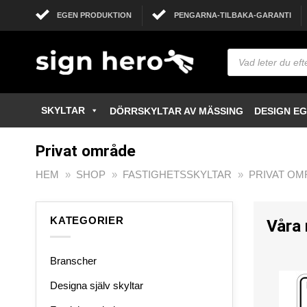
Skip
EGEN PRODUKTION
PENGARNA-TILBAKA-GARANTI
to
content
Products
search
SKYLTAR
DÖRRSKYLTAR AV MÄSSING
DESIGN E
Privat område
HEM
»
SHOP
»
FASTIGHETSSKYLTAR
»
PRIVAT OM
KATEGORIER
Våra
Branscher
Designa själv skyltar