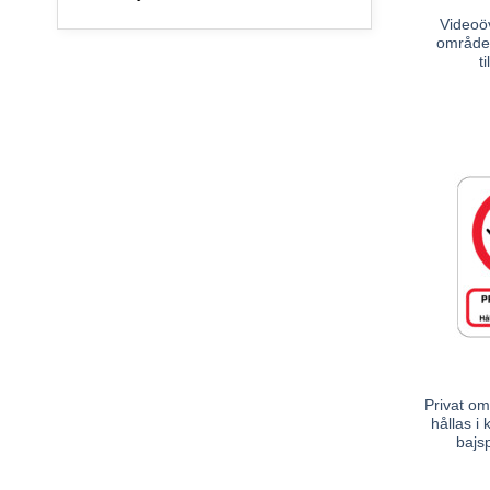
Videoöv
område 
t
Privat o
hållas i
bajs