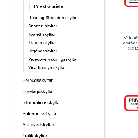
Privat område
Rökning förbjuden skyltar
Snatteri skyltar
Toalett skyltar
Videoöv
Trappa skyltar
område 
tillt
Utgångsskyltar
Videoövervakningsskyltar
Visa hänsyn skyltar
Förbudsskyltar
Företagsskyltar
Informationsskyltar
Säkerhetsskyltar
Standardskyltar
Trafikskyltar