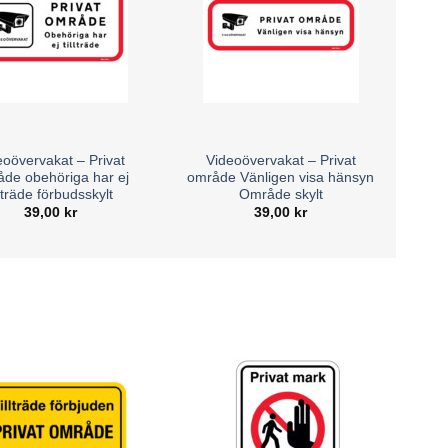
eoövervakat – Privat
Videoövervakat – Privat
de obehöriga har ej
område Vänligen visa hänsyn
llträde förbudsskylt
Område skylt
39,00
kr
39,00
kr