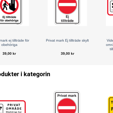
mark ej tillträde för
Vid
Privat mark Ej tillträde skylt
obehöriga
områ
ti
39,00
kr
39,00
kr
odukter i kategorin