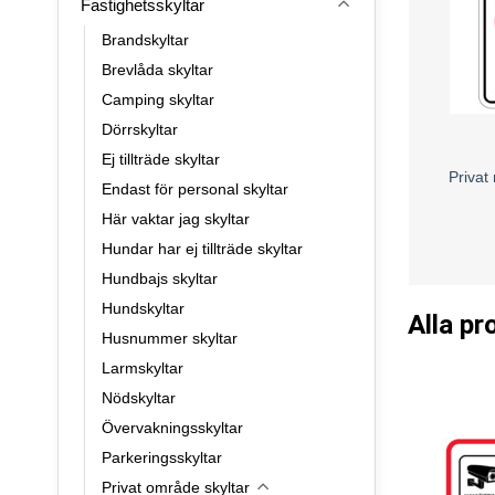
Fastighetsskyltar
Brandskyltar
Brevlåda skyltar
Camping skyltar
Dörrskyltar
Ej tillträde skyltar
Privat 
Endast för personal skyltar
Här vaktar jag skyltar
Hundar har ej tillträde skyltar
Hundbajs skyltar
Hundskyltar
Alla pr
Husnummer skyltar
Larmskyltar
Nödskyltar
Övervakningsskyltar
Parkeringsskyltar
Privat område skyltar