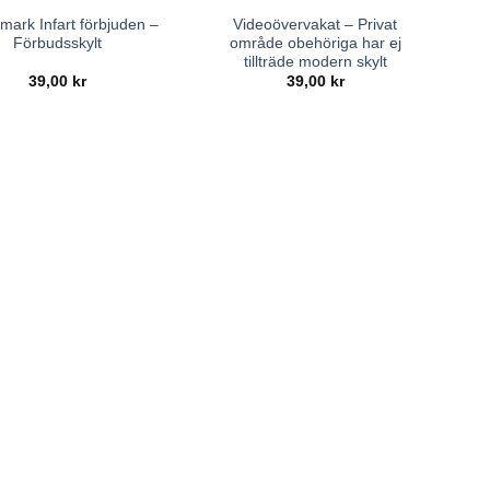
 mark Infart förbjuden –
Videoövervakat – Privat
Förbudsskylt
område obehöriga har ej
tillträde modern skylt
39,00
kr
39,00
kr