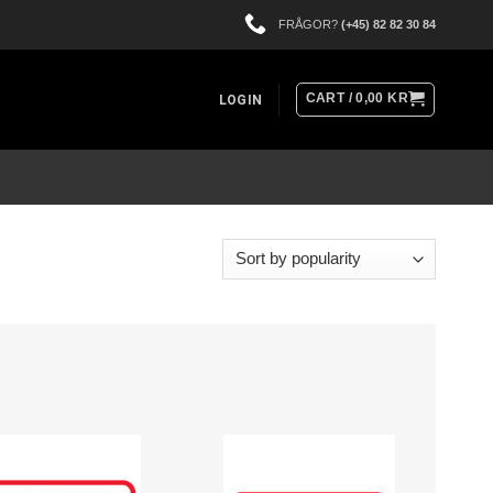
FRÅGOR?
(+45) 82 82 30 84
CART /
0,00
KR
LOGIN