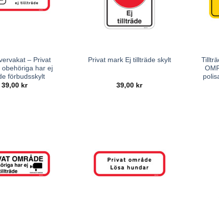
ervakat – Privat
Tillt
Privat mark Ej tillträde skylt
obehöriga har ej
OMR
räde förbudsskylt
polis
39,00
kr
39,00
kr