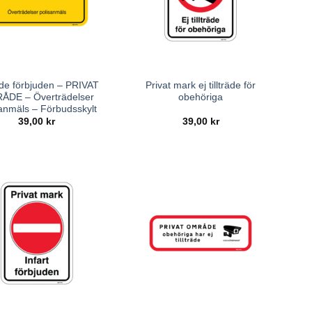
räde förbjuden – PRIVAT
Privat mark ej tillträde för
ÅDE – Överträdelser
obehöriga
anmäls – Förbudsskylt
39,00
kr
39,00
kr