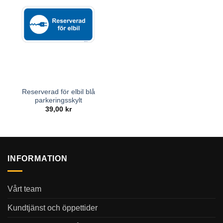
Reserverad för elbil blå
parkeringsskylt
39,00
kr
INFORMATION
Vårt team
Kundtjänst och öppettider