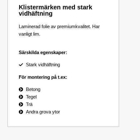
Klistermärken med stark
vidhäftning
Laminerad folie av premiumkvalitet. Har
vanligt lim.
Särskilda egenskaper:
Stark vidhäftning
För montering på t.ex:
Betong
Tegel
Trä
Andra grova ytor