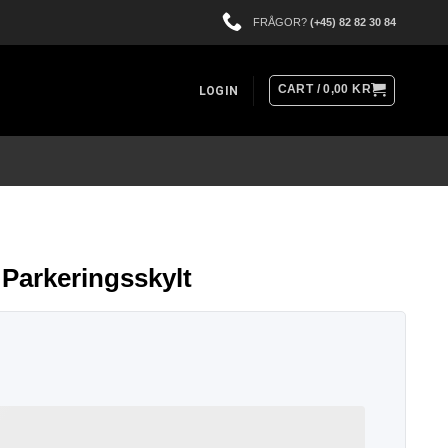
FRÅGOR?
(+45) 82 82 30 84
CART /
0,00
KR
LOGIN
 Parkeringsskylt