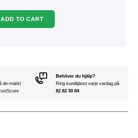
ADD TO CART
Behöver du hjälp?
på de-märkt
Ring kundtjänst varje vardag på
rustScore
82 82 30 84