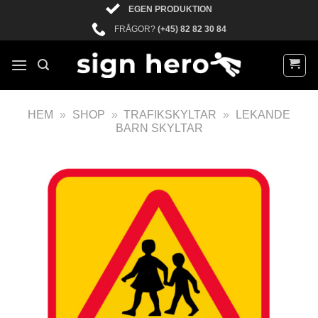
EGEN PRODUKTION
FRÅGOR?
(+45) 82 82 30 84
HEM
»
SHOP
»
TRAFIKSKYLTAR
»
LEKANDE
BARN SKYLTAR