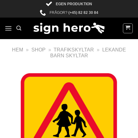
EGEN PRODUKTION
FRÅGOR?
(+45) 82 82 30 84
HEM
»
SHOP
»
TRAFIKSKYLTAR
»
LEKANDE
BARN SKYLTAR