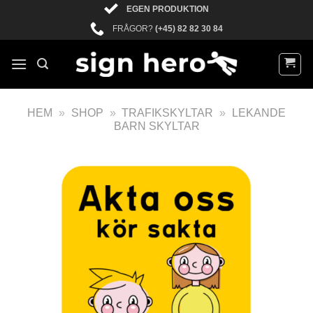
EGEN PRODUKTION
FRÅGOR?
(+45) 82 82 30 84
HEM
»
SHOP
»
TRAFIKSKYLTAR
»
LEKANDE
BARN SKYLTAR