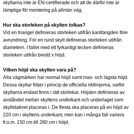
skyltarna inte är EN-certifierade och att de därför inte är
lämpliga för montering på allmän väg.
Hur ska storleken på skylten tolkas?
Vid en triangel definieras storleken utifrån kantlängden före
avrundning. För en rund skylt definieras storleken utifrån
diametern. I fallet med ett fyrkantigt tecken definieras
storleken utifrån bredd x höjd.
Vilken höjd ska skylten vara på?
Alla vägmärken har normal höjd samt max- och lägsta höjd.
Dessa skyltar följer i princip de officiella riktlinjerna, varför
skyltarna endast finns i rätt storlekar. Höjden definieras av
avståndet mellan skyltens underkant och underlaget som
skyltstativet placeras i. De flesta ska placeras på en höjd av
220 cm i skyltens underkant, men kan i många fall variera
fr.o.m. 150 cm till 280 cm i höjd.