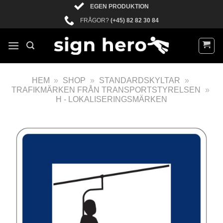
EGEN PRODUKTION
FRÅGOR?
(+45) 82 82 30 84
HEM
»
SHOP
»
STANDARDSKYLTAR
»
TRAFIKMÄRKEN FRÅN TRANSPORTSTYRELSEN
»
H - LOKALISERINGSMÄRKEN