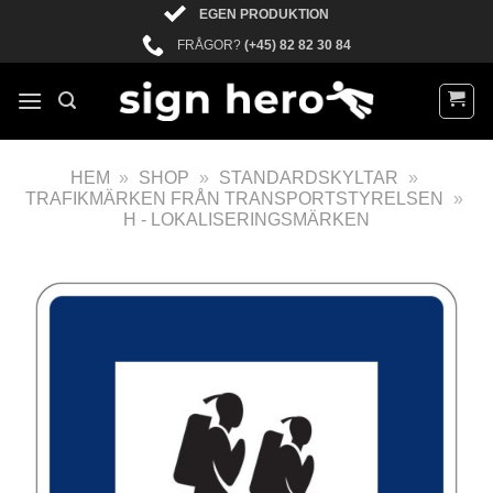
EGEN PRODUKTION
FRÅGOR?
(+45) 82 82 30 84
HEM
»
SHOP
»
STANDARDSKYLTAR
»
TRAFIKMÄRKEN FRÅN TRANSPORTSTYRELSEN
»
H - LOKALISERINGSMÄRKEN