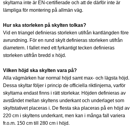
skyltarna inte är EN-certifierade och att de därför inte är
lämpliga för montering på allmän väg.
Hur ska storleken på skylten tolkas?
Vid en triangel definieras storleken utifrån kantlängden före
avrundning. För en rund skylt definieras storleken utifrån
diametern. I fallet med ett fyrkantigt tecken definieras
storleken utifrån bredd x höjd.
Vilken höjd ska skylten vara på?
Alla vägmärken har normal höjd samt max- och lägsta höjd.
Dessa skyltar följer i princip de officiella riktlinjerna, varför
skyltarna endast finns i rätt storlekar. Höjden definieras av
avståndet mellan skyltens underkant och underlaget som
skyltstativet placeras i. De flesta ska placeras på en höjd av
220 cm i skyltens underkant, men kan i många fall variera
fr.o.m. 150 cm till 280 cm i höjd.