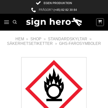
EGEN PRODUKTION
FRÅGOR?
(+45) 82 82 30 84
HEM
»
SHOP
»
STANDARDSKYLTAR
»
SÄKERHETSETIKETTER
»
GHS-FAROSYMBOLER