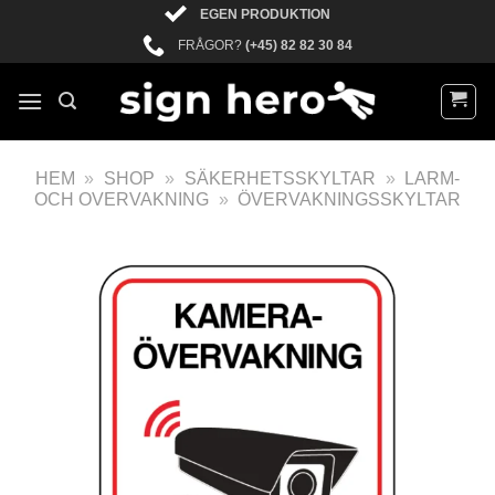
EGEN PRODUKTION
FRÅGOR?
(+45) 82 82 30 84
HEM
»
SHOP
»
SÄKERHETSSKYLTAR
»
LARM-
OCH OVERVAKNING
»
ÖVERVAKNINGSSKYLTAR