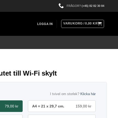
FRÅGOR?
(+45) 82 82 30 84
VARUKORG /
0,00
KR
LOGGA IN
tet till Wi-Fi skylt
I tvivel om storlek?
Klicka här
79,00 kr
A4 = 21 x 29,7 cm.
159,00 kr