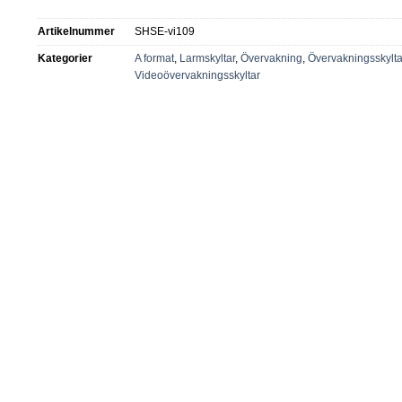
Artikelnummer
SHSE-vi109
Kategorier
A format
,
Larmskyltar
,
Övervakning
,
Övervakningsskylta
Videoövervakningsskyltar