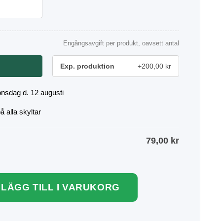
Engångsavgift per produkt, oavsett antal
Exp. produktion
+200,00 kr
onsdag d. 12 augusti
 alla skyltar
79,00
kr
LÄGG TILL I VARUKORG