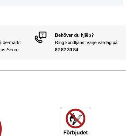
Behöver du hjälp?
på de-märkt
Ring kundtjänst varje vardag på
rustScore
82 82 30 84