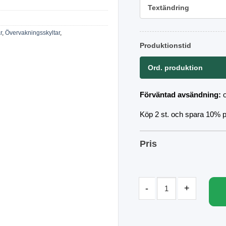
Textändring
r
,
Övervakningsskyltar
,
Produktionstid
Ord. produktion
Förväntad avsändning:
Köp 2 st. och spara 10% på
Pris