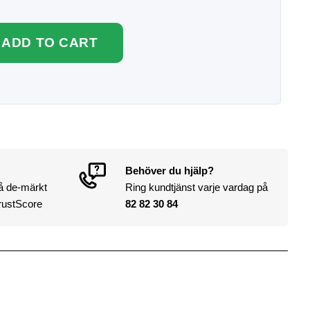
ADD TO CART
Behöver du hjälp?
på de-märkt
Ring kundtjänst varje vardag på
rustScore
82 82 30 84