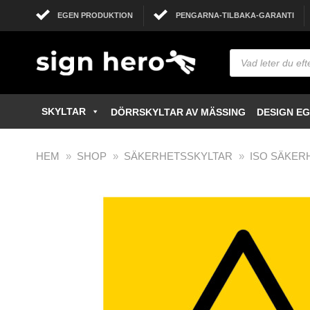
EGEN PRODUKTION
PENGARNA-TILBAKA-GARANTI
SKYLTAR
DÖRRSKYLTAR AV MÄSSING
DESIGN E
HEM
»
SHOP
»
SÄKERHETSSKYLTAR
»
ISO SÄKER