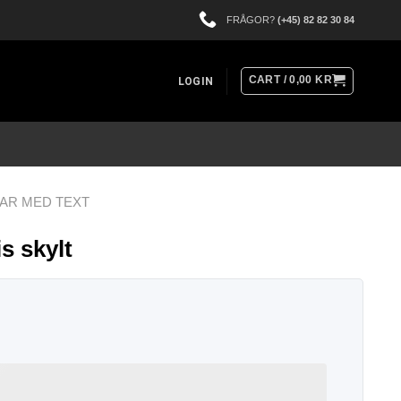
FRÅGOR?
(+45) 82 82 30 84
CART /
0,00
KR
LOGIN
AR MED TEXT
s skylt