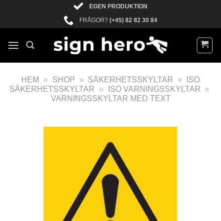
EGEN PRODUKTION
FRÅGOR?
(+45) 82 82 30 84
HEM
»
SHOP
»
SÄKERHETSSKYLTAR
»
ISO
SÄKERHETSSKYLTAR
»
ISO VARNINGSSKYLTAR
»
VARNINGSSKYLTAR MED TEXT