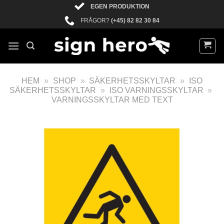
EGEN PRODUKTION
FRÅGOR?
(+45) 82 82 30 84
HEM
»
SHOP
»
SÄKERHETSSKYLTAR
»
ISO
SÄKERHETSSKYLTAR
»
ISO VARNINGSSKYLTAR
»
VARNINGSSKYLTAR MED TEXT