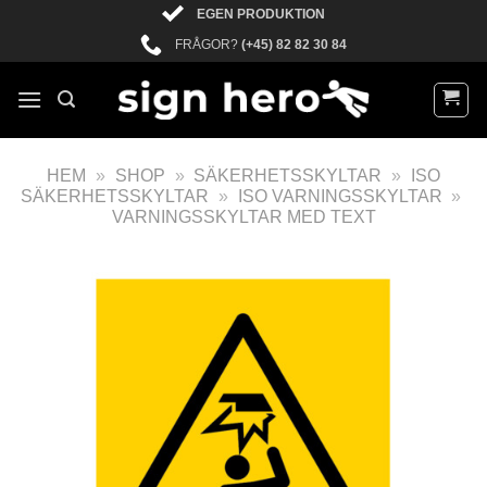
EGEN PRODUKTION
FRÅGOR?
(+45) 82 82 30 84
HEM
»
SHOP
»
SÄKERHETSSKYLTAR
»
ISO
SÄKERHETSSKYLTAR
»
ISO VARNINGSSKYLTAR
»
VARNINGSSKYLTAR MED TEXT