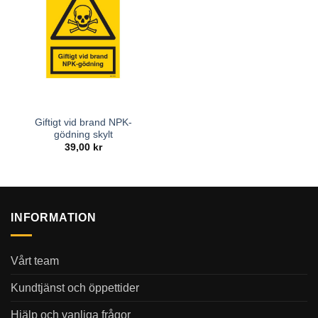
Giftigt vid brand NPK-
gödning skylt
39,00
kr
INFORMATION
Vårt team
Kundtjänst och öppettider
Hjälp och vanliga frågor