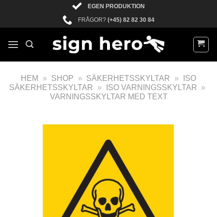
EGEN PRODUKTION
FRÅGOR?
(+45) 82 82 30 84
HEM
»
SHOP
»
SÄKERHETSSKYLTAR
»
ISO
SÄKERHETSSKYLTAR
»
ISO VARNINGSSKYLTAR
»
VARNINGSSKYLTAR MED TEXT