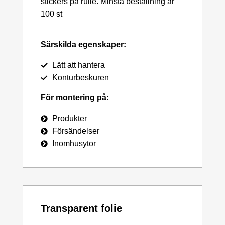
stickers på rulle. Minsta beställning är
100 st
Särskilda egenskaper:
Lätt att hantera
Konturbeskuren
För montering på:
Produkter
Försändelser
Inomhusytor
Transparent folie