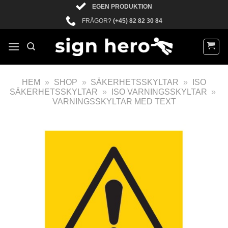
EGEN PRODUKTION
FRÅGOR?
(+45) 82 82 30 84
HEM
»
SHOP
»
SÄKERHETSSKYLTAR
»
ISO
SÄKERHETSSKYLTAR
»
ISO VARNINGSSKYLTAR
»
VARNINGSSKYLTAR MED TEXT