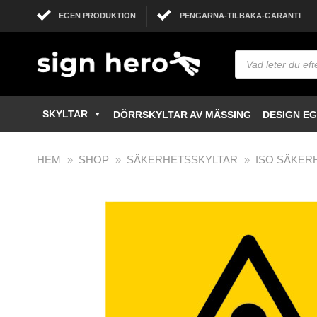
EGEN PRODUKTION
PENGARNA-TILBAKA-GARANTI
SKYLTAR
DÖRRSKYLTAR AV MÄSSING
DESIGN E
HEM
»
SHOP
»
SÄKERHETSSKYLTAR
»
ISO SÄKER