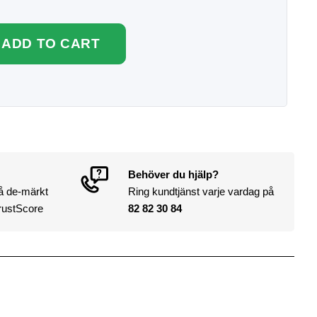
ADD TO CART
Behöver du hjälp?
på de-märkt
Ring kundtjänst varje vardag på
rustScore
82 82 30 84