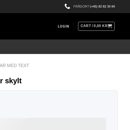
FRÅGOR?
(+45) 82 82 30 84
CART /
0,00
KR
LOGIN
AR MED TEXT
 skylt