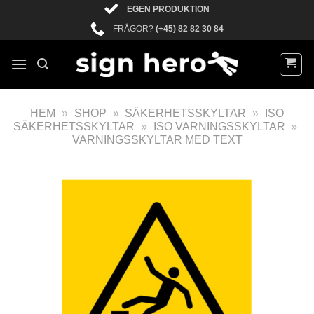
EGEN PRODUKTION
FRÅGOR?
(+45) 82 82 30 84
HEM
»
SHOP
»
SÄKERHETSSKYLTAR
»
ISO
SÄKERHETSSKYLTAR
»
ISO VARNINGSSKYLTAR
»
VARNINGSSKYLTAR MED TEXT