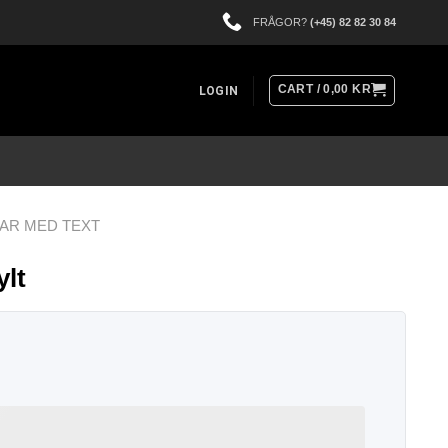
FRÅGOR?
(+45) 82 82 30 84
CART /
0,00
KR
LOGIN
AR MED TEXT
ylt