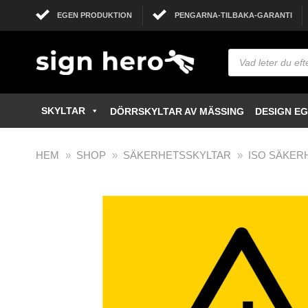
EGEN PRODUKTION
PENGARNA-TILBAKA-GARANTI
SKYLTAR
DÖRRSKYLTAR AV MÄSSING
DESIGN E
HEM
»
SHOP
»
SÄKERHETSSKYLTAR
»
ISO SÄKER