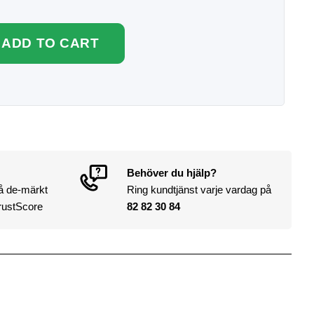
ADD TO CART
Behöver du hjälp?
på de-märkt
Ring kundtjänst varje vardag på
rustScore
82 82 30 84