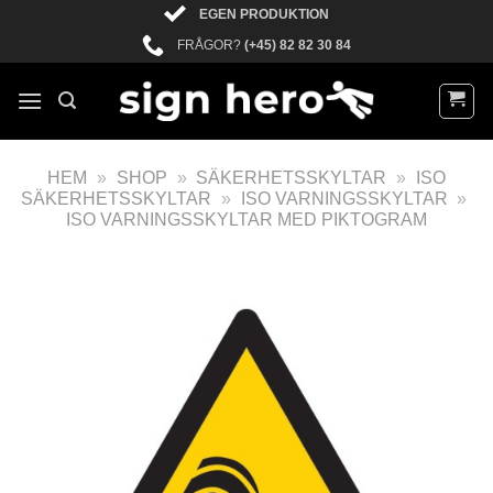
EGEN PRODUKTION
FRÅGOR?
(+45) 82 82 30 84
HEM
»
SHOP
»
SÄKERHETSSKYLTAR
»
ISO
SÄKERHETSSKYLTAR
»
ISO VARNINGSSKYLTAR
»
ISO VARNINGSSKYLTAR MED PIKTOGRAM