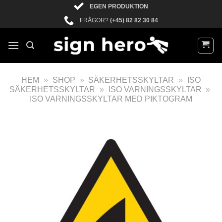
EGEN PRODUKTION
FRÅGOR?
(+45) 82 82 30 84
HEM
»
SHOP
»
SÄKERHETSSKYLTAR
»
ISO
SÄKERHETSSKYLTAR
»
ISO VARNINGSSKYLTAR
»
ISO VARNINGSSKYLTAR MED PIKTOGRAM