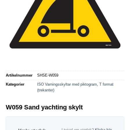
Artikelnummer
SHSE-W059
Kategorier
ISO Varningsskyltar med piktogram
,
T format
(trekanter)
W059 Sand yachting skylt
I tvivel om storlek?
Klicka här