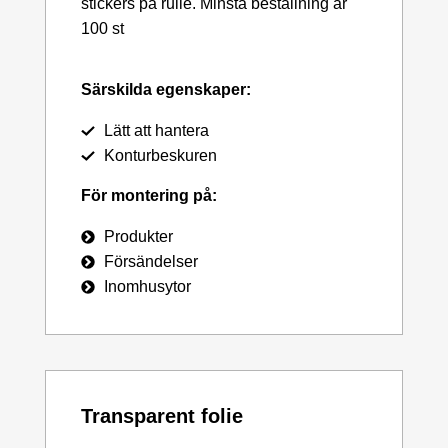
stickers på rulle. Minsta beställning är
100 st
Särskilda egenskaper:
Lätt att hantera
Konturbeskuren
För montering på:
Produkter
Försändelser
Inomhusytor
Transparent folie