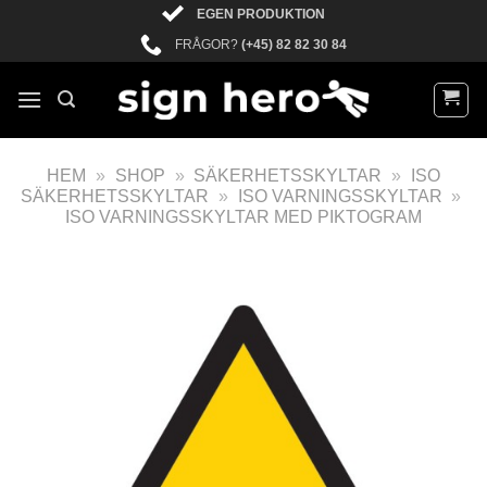
EGEN PRODUKTION
FRÅGOR?
(+45) 82 82 30 84
HEM
»
SHOP
»
SÄKERHETSSKYLTAR
»
ISO
SÄKERHETSSKYLTAR
»
ISO VARNINGSSKYLTAR
»
ISO VARNINGSSKYLTAR MED PIKTOGRAM