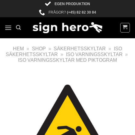
EGEN PRODUKTION
FRÅGOR?
(+45) 82 82 30 84
HEM
»
SHOP
»
SÄKERHETSSKYLTAR
»
ISO
SÄKERHETSSKYLTAR
»
ISO VARNINGSSKYLTAR
»
ISO VARNINGSSKYLTAR MED PIKTOGRAM