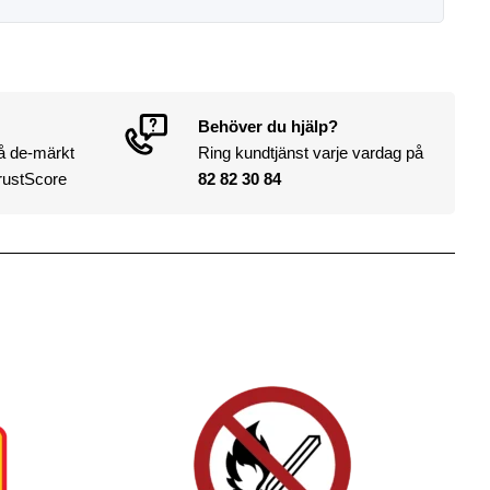
Behöver du hjälp?
på de-märkt
Ring kundtjänst varje vardag på
rustScore
82 82 30 84