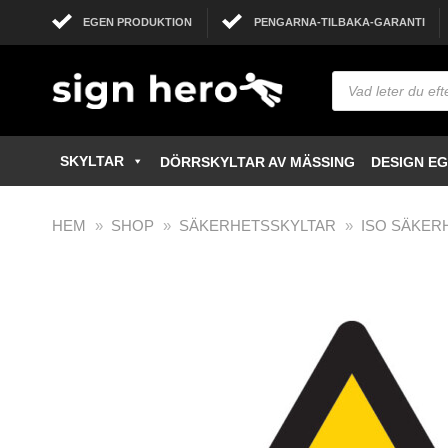
EGEN PRODUKTION
PENGARNA-TILBAKA-GARANTI
SKYLTAR
DÖRRSKYLTAR AV MÄSSING
DESIGN E
HEM
»
SHOP
»
SÄKERHETSSKYLTAR
»
ISO SÄKER