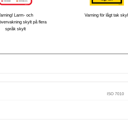
arning! Larm- och
Varning för lågt tak skyl
ervakning skylt på flera
språk skylt
ISO 7010