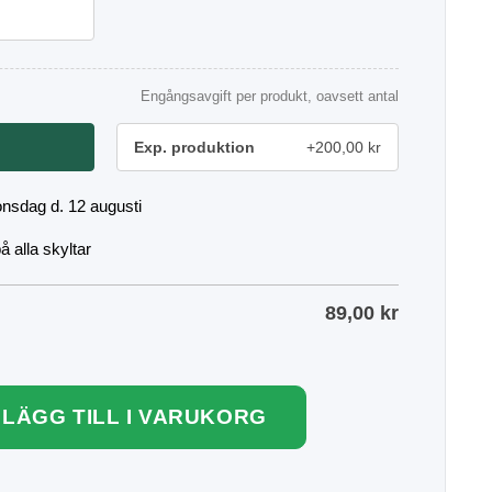
Engångsavgift per produkt, oavsett antal
Exp. produktion
+200,00 kr
onsdag d. 12 augusti
 alla skyltar
89,00
kr
LÄGG TILL I VARUKORG