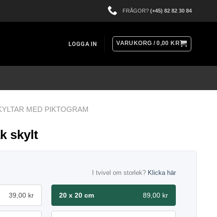
FRÅGOR?
(+45) 82 82 30 84
VARUKORG /
0,00
KR
LOGGA IN
KYLTAR MED PIKTOGRAM
k skylt
I tvivel om storlek?
Klicka här
39,00 kr
20 x 20 cm
89,00 kr