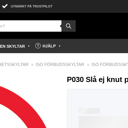
UTMÄRKT PÅ TRUSTPILOT
HJÄLP
GEN SKYLTAR
HETSSKYLTAR
»
ISO FÖRBUDSSKYLTAR
»
ISO FÖRBUDSSK
P030 Slå ej knut p