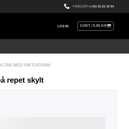
FRÅGOR?
(+45) 82 82 30 84
CART /
0,00
KR
LOGIN
YLTAR MED PIKTOGRAM
å repet skylt