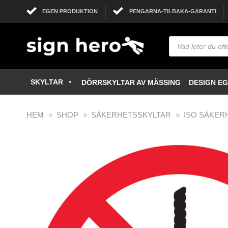
EGEN PRODUKTION
PENGARNA-TILBAKA-GARANTI
SKYLTAR
DÖRRSKYLTAR AV MÄSSING
DESIGN E
HEM
»
SHOP
»
SÄKERHETSSKYLTAR
»
ISO SÄKER