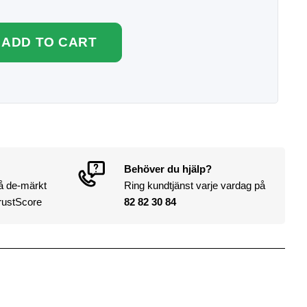
ADD TO CART
Behöver du hjälp?
på de-märkt
Ring kundtjänst varje vardag på
rustScore
82 82 30 84