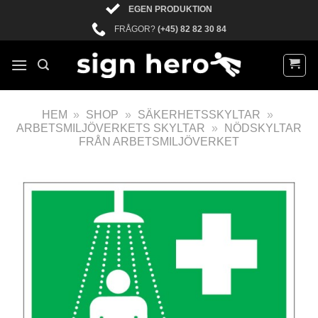
EGEN PRODUKTION
FRÅGOR?
(+45) 82 82 30 84
HEM
»
SHOP
»
SÄKERHETSSKYLTAR
»
ARBETSMILJÖVERKETS SKYLTAR
»
NÖDSKYLTAR
FRÅN ARBETSMILJÖVERKET