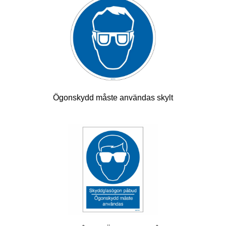
Ögonskydd måste användas skylt