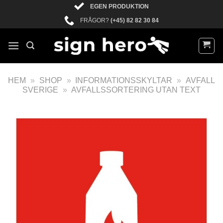
EGEN PRODUKTION
FRÅGOR?
(+45) 82 82 30 84
HEM
»
SHOP
»
INFORMATIONSSKYLTAR
»
AVFALL
SVERIGE
»
AVFALLSSORTERING UTAN TEXT