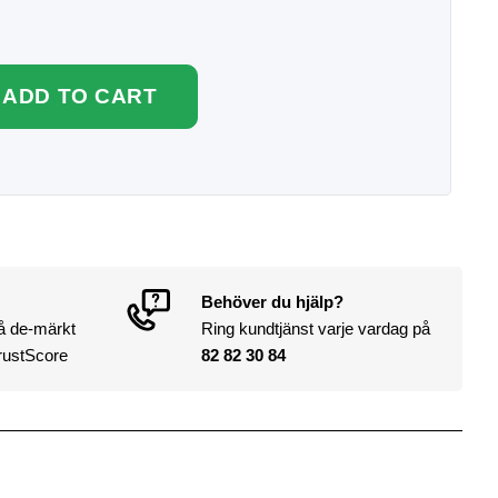
ADD TO CART
Behöver du hjälp?
på de-märkt
Ring kundtjänst varje vardag på
rustScore
82 82 30 84