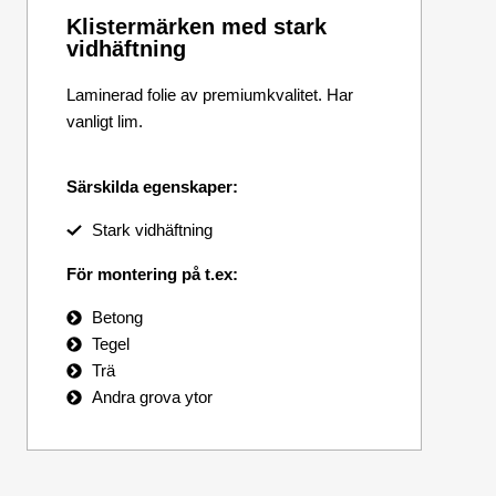
Klistermärken med stark
vidhäftning
Laminerad folie av premiumkvalitet. Har
vanligt lim.
Särskilda egenskaper:
Stark vidhäftning
För montering på t.ex:
Betong
Tegel
Trä
Andra grova ytor