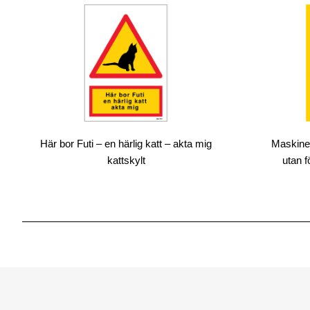
Här bor Futi – en härlig katt – akta mig
Maskinen
kattskylt
utan 