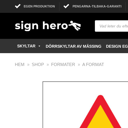
EGEN PRODUKTION
PENGARNA-TILBAKA-GARANTI
SKYLTAR
DÖRRSKYLTAR AV MÄSSING
DESIGN E
HEM
»
SHOP
»
FORMATER
»
A FORMAT