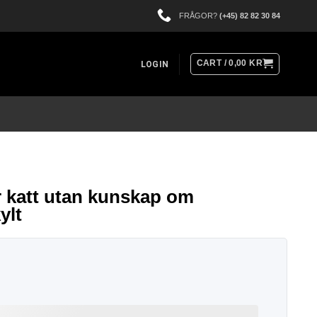
FRÅGOR?
(+45) 82 82 30 84
CART /
0,00
KR
LOGIN
r katt utan kunskap om
ylt