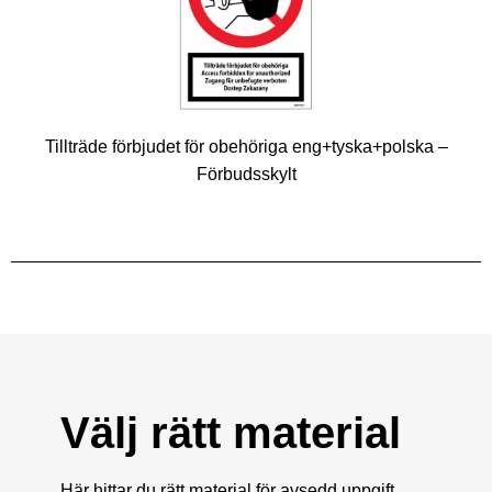
Tillträde förbjudet för obehöriga eng+tyska+polska –
Förbudsskylt
Välj rätt material
Här hittar du rätt material för avsedd uppgift.