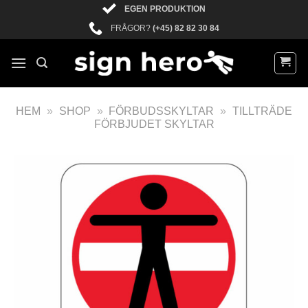
EGEN PRODUKTION
FRÅGOR?
(+45) 82 82 30 84
HEM
»
SHOP
»
FÖRBUDSSKYLTAR
»
TILLTRÄDE
FÖRBJUDET SKYLTAR