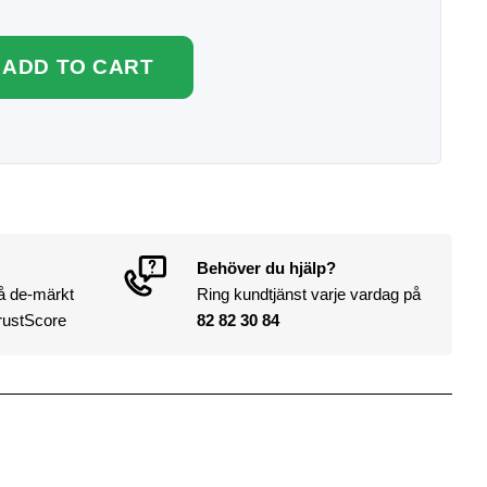
ADD TO CART
Behöver du hjälp?
på de-märkt
Ring kundtjänst varje vardag på
rustScore
82 82 30 84