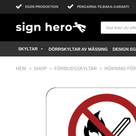
EGEN PRODUKTION
PENGARNA-TILBAKA-GARANTI
SKYLTAR
DÖRRSKYLTAR AV MÄSSING
DESIGN E
HEM
»
SHOP
»
FÖRBUDSSKYLTAR
»
RÖKNING FÖ