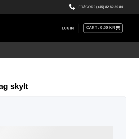
FRÅGOR?
(+45) 82 82 30 84
CART /
0,00
KR
LOGIN
ag skylt