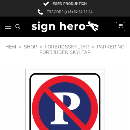
EGEN PRODUKTION
FRÅGOR?
(+45) 82 82 30 84
HEM
»
SHOP
»
FÖRBUDSSKYLTAR
»
PARKERING
FÖRBJUDEN SKYLTAR