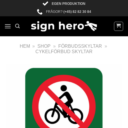
EGEN PRODUKTION
FRÅGOR?
(+45) 82 82 30 84
HEM
»
SHOP
»
FÖRBUDSSKYLTAR
»
CYKELFÖRBUD SKYLTAR