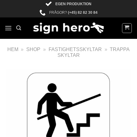
EGEN PRODUKTION
FRÅGOR?
(+45) 82 82 30 84
HEM
»
SHOP
»
FASTIGHETSSKYLTAR
»
TRAPPA
SKYLTAR