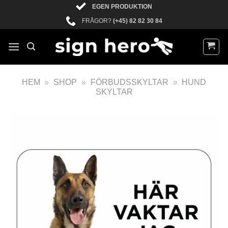
EGEN PRODUKTION
FRÅGOR?
(+45) 82 82 30 84
HEM
»
SHOP
»
FÖRBUDSSKYLTAR
»
HUND
SKYLTAR