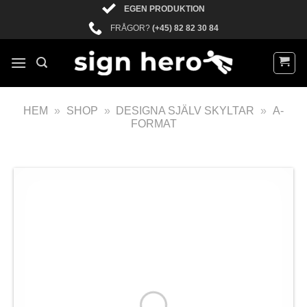
EGEN PRODUKTION
FRÅGOR?
(+45) 82 82 30 84
HEM
»
SHOP
»
DESIGNA SJÄLV SKYLTAR
»
A-
FORMAT