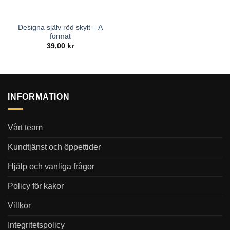
Designa själv röd skylt – A
format
39,00
kr
INFORMATION
Vårt team
Kundtjänst och öppettider
Hjälp och vanliga frågor
Policy för kakor
Villkor
Integritetspolicy