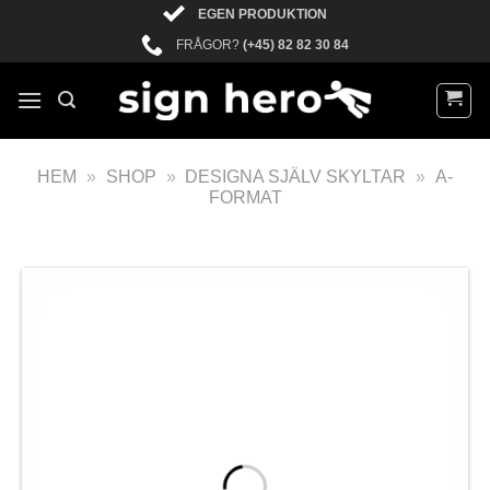
EGEN PRODUKTION
FRÅGOR?
(+45) 82 82 30 84
HEM
»
SHOP
»
DESIGNA SJÄLV SKYLTAR
»
A-
FORMAT