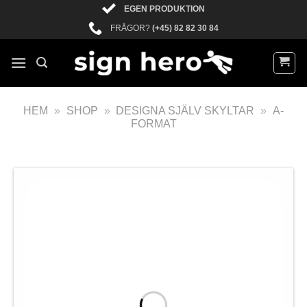
EGEN PRODUKTION
FRÅGOR?
(+45) 82 82 30 84
HEM
»
SHOP
»
DESIGNA SJÄLV SKYLTAR
»
A-
FORMAT